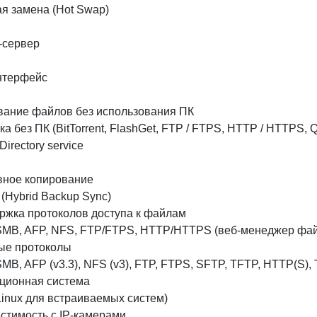
я замена (Hot Swap)
сервер
нтерфейс
вание файлов без использования ПК
ка без ПК (BitTorrent, FlashGet, FTP / FTPS, HTTP / HTTPS,
Directory service
вное копирование
(Hybrid Backup Sync)
ржка протоколов доступа к файлам
SMB, AFP, NFS, FTP/FTPS, HTTP/HTTPS (веб-менеджер фа
ые протоколы
MB, AFP (v3.3), NFS (v3), FTP, FTPS, SFTP, TFTP, HTTP(S)
ционная система
Linux для встраиваемых систем)
стимость с IP-камерами