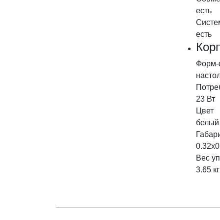
есть
Систе
есть
Кор
Форм-
насто
Потре
23 Вт
Цвет
белый
Габар
0.32x0
Вес уп
3.65 кг