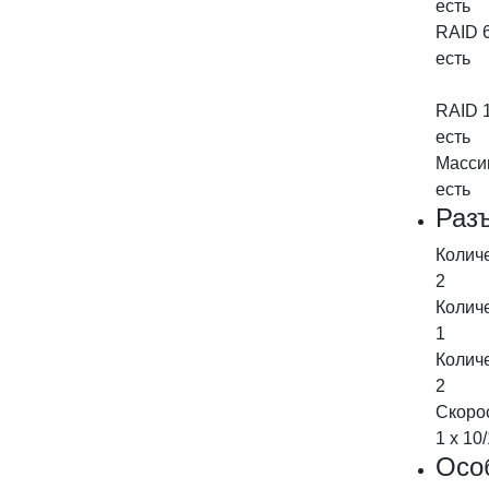
есть
RAID 
есть
RAID 
есть
Масси
есть
Раз
Колич
2
Колич
1
Колич
2
Скоро
1 х 10
Осо