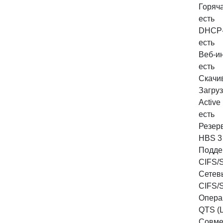
Горяча
есть
DHCP-
есть
Веб-и
есть
Скачи
Загруз
Active 
есть
Резер
HBS 3 
Подде
CIFS/
Сетев
CIFS/S
Опера
QTS (
Совме