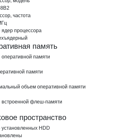
ссор, модель
68B2
сор, частота
МГц
о ядер процессора
ехъядерный
ративная память
 оперативной памяти
перативной памяти
мальный объем оперативной памяти
 встроенной флеш-памяти
ковое пространство
о установленных HDD
тановлены