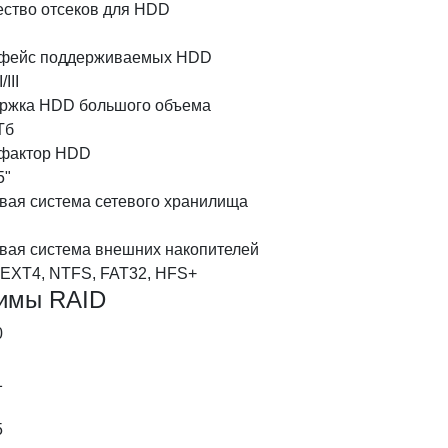
ество отсеков для HDD
фейс поддерживаемых HDD
/III
ржка HDD большого объема
Тб
фактор HDD
5"
вая система сетевого хранилища
вая система внешних накопителей
 EXT4, NTFS, FAT32, HFS+
имы RAID
0
1
5