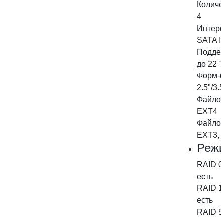
Колич
4
Интер
SATA II
Подде
до 22 
Форм-
2.5"/3.
Файло
EXT4
Файло
EXT3,
Реж
RAID 
есть
RAID 
есть
RAID 