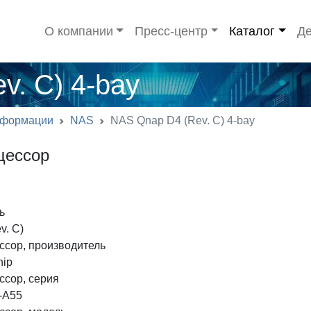
О компании
Пресс-центр
Каталог
Де
v. C) 4-bay
нформации
NAS
NAS Qnap D4 (Rev. C) 4-bay
цессор
ь
v. C)
ссор, производитель
hip
ссор, серия
-A55