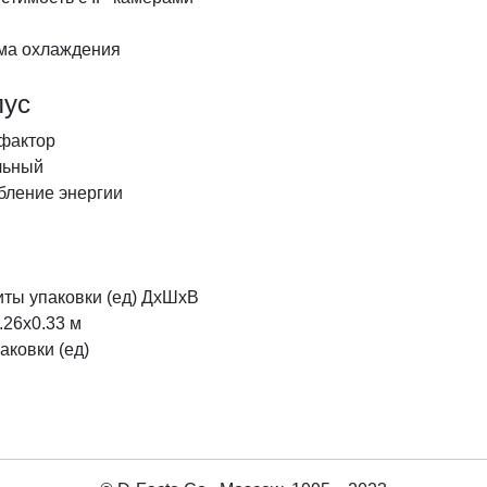
ма охлаждения
пус
фактор
льный
бление энергии
иты упаковки (ед) ДхШхВ
.26x0.33 м
аковки (ед)