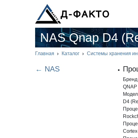
NAS Qnap D4 (Re
Главная
Каталог
Системы хранения и
← NAS
Про
Бренд
QNAP
Модел
D4 (Re
Проце
Rockc
Проце
Cortex