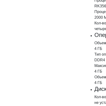
Проце
RK35
Процес
2000 
Кол-в
четыр
Опе
Объем
4 ГБ
Тип о
DDR4
Макси
4 ГБ
Объем
4 ГБ
Дис
Кол-в
не ус