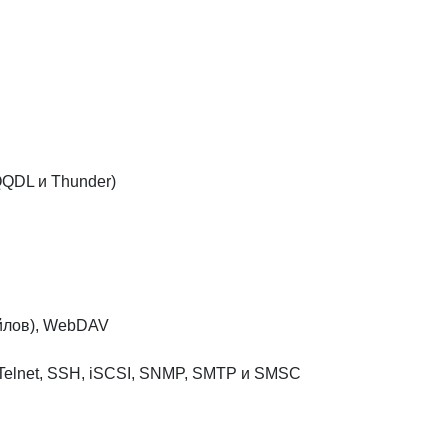
 QQDL и Thunder)
йлов), WebDAV
, Telnet, SSH, iSCSI, SNMP, SMTP и SMSC